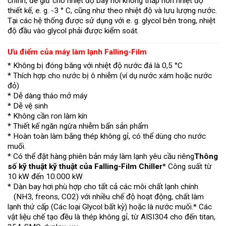
chỉnh, để giữ cho nhiệt độ bay hơi không thấp hơn nhiệt độ
thiết kế, e. g. -3 ° C, cũng như theo nhiệt độ và lưu lượng nước.
Tại các hệ thống được sử dụng với e. g. glycol bên trong, nhiệt
độ đầu vào glycol phải được kiểm soát.
Ưu điểm của máy làm lạnh Falling-Film
* Không bị đóng băng với nhiệt độ nước đá là 0,5 °C
* Thích hợp cho nước bị ô nhiễm (ví dụ nước xám hoặc nước
đỏ)
* Dễ dàng tháo mở máy
* Dễ vệ sinh
* Không cần ron làm kín
* Thiết kế ngăn ngừa nhiễm bẩn sản phẩm
* Hoàn toàn làm bằng thép không gỉ, có thể dùng cho nước
muối.
* Có thể đặt hàng phiên bản máy làm lạnh yêu cầu riêng
Thông
số kỹ thuật kỹ thuật của Falling-Film Chiller
* Công suất từ ​​
10 kW đến 10.000 kW
* Dàn bay hơi phù hợp cho tất cả các môi chất lạnh chính
(NH3, freons, CO2) với nhiều chế độ hoạt động, chất làm
lạnh thứ cấp (Các loại Glycol bất kỳ) hoặc là nước muối.* Các
vật liệu chế tạo đều là thép không gỉ, từ AISI304 cho đến titan,