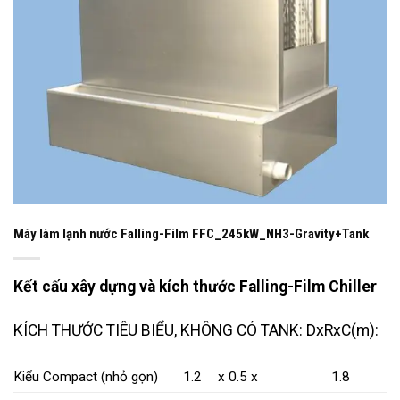
Máy làm lạnh nước Falling-Film FFC_245kW_NH3-Gravity+Tank
Kết cấu xây dựng và kích thước Falling-Film Chiller
KÍCH THƯỚC TIÊU BIỂU, KHÔNG CÓ TANK: DxRxC(m):
Kiểu Compact (nhỏ gọn)
1.2
x 0.5 x
1.8