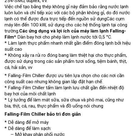
254-SMO, duplex, v.v.
Việc chế tạo bằng thép không gỉ này đảm bảo rằng nước lạnh
luôn luôn và chỉ tiếp xúc với các bộ phận không gỉ, do đó nước
lạnh có thể được đưa trực tiếp đến nguồn sử dụng
Các cụm
máy lên đến 100 kW, sử dụng cho các hệ thống lạnh tại công
trường.
Các ứng dụng và lợi ích của máy làm lạnh Falling-
Film
* Dàn bay hơi cho phép làm lạnh nước tới 0,5 °C.
* Làm lạnh thực phẩm nhanh nhất gần điểm đông lạnh bởi hiệu
suất cao
* Không xảy ra rủi ro đóng bang làm thiệt hại cho thực phẩm,
được sử dụng trong các sản phẩm tươi sống, tiệm bánh, thịt,
cá, hải sản, vv
* Falling-Film Chiller được ưu tiên lựa chọn cho các nơi cần
công suất cao nhưng không gian lắp đặt hạn chế.
* Falling-Film Chiller tấm làm lạnh lưu chất gần đến nhiệt độ
bay hơi của môi chất lạnh
* Lý tưởng để làm mát sữa, sữa chua và phô mai, cũng như
bia, thịt, cá, rau, thực phẩm và đồ uống nói chung
Falling-Film Chiller bảo trì đơn giản
* Dễ dàng để mở máy
* Dễ dàng để làm sạch:
– Mở khay phân phối nước