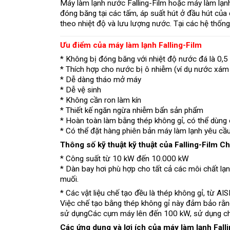
Máy làm lạnh nước Falling-Film hoặc máy làm lạn
đóng băng tại các tấm, áp suất hút ở đầu hút của d
theo nhiệt độ và lưu lượng nước. Tại các hệ thống
Ưu điểm của máy làm lạnh Falling-Film
* Không bị đóng băng với nhiệt độ nước đá là 0,5
* Thích hợp cho nước bị ô nhiễm (ví dụ nước xá
* Dễ dàng tháo mở máy
* Dễ vệ sinh
* Không cần ron làm kín
* Thiết kế ngăn ngừa nhiễm bẩn sản phẩm
* Hoàn toàn làm bằng thép không gỉ, có thể dùng
* Có thể đặt hàng phiên bản máy làm lạnh yêu cầu
Thông số kỹ thuật kỹ thuật của Falling-Film Chi
* Công suất từ ​​10 kW đến 10.000 kW
* Dàn bay hơi phù hợp cho tất cả các môi chất lạn
muối.
* Các vật liệu chế tạo đều là thép không gỉ, từ AI
Việc chế tạo bằng thép không gỉ này đảm bảo rằng
sử dụng
Các cụm máy lên đến 100 kW, sử dụng cho
Các ứng dụng và lợi ích của máy làm lạnh Fall