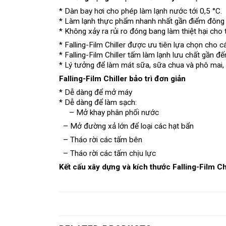
* Dàn bay hơi cho phép làm lạnh nước tới 0,5 °C.
* Làm lạnh thực phẩm nhanh nhất gần điểm đông l
* Không xảy ra rủi ro đóng bang làm thiệt hại cho
* Falling-Film Chiller được ưu tiên lựa chọn cho 
* Falling-Film Chiller tấm làm lạnh lưu chất gần đ
* Lý tưởng để làm mát sữa, sữa chua và phô mai, c
Falling-Film Chiller bảo trì đơn giản
* Dễ dàng để mở máy
* Dễ dàng để làm sạch:
– Mở khay phân phối nước
– Mở đường xả lớn để loại các hạt bẩn
– Tháo rời các tấm bên
– Tháo rời các tấm chịu lực
Kết cấu xây dựng và kích thước Falling-Film Ch