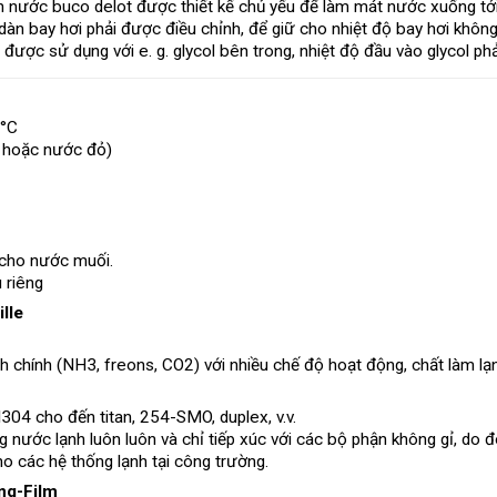
h nước buco delot được thiết kế chủ yếu để làm mát nước xuống tới
àn bay hơi phải được điều chỉnh, để giữ cho nhiệt độ bay hơi không t
 được sử dụng với e. g. glycol bên trong, nhiệt độ đầu vào glycol ph
 °C
m hoặc nước đỏ)
 cho nước muối.
 riêng
lle
h chính (NH3, freons, CO2) với nhiều chế độ hoạt động, chất làm lạn
SI304 cho đến titan, 254-SMO, duplex, v.v.
 nước lạnh luôn luôn và chỉ tiếp xúc với các bộ phận không gỉ, do 
 các hệ thống lạnh tại công trường.
ing-Film