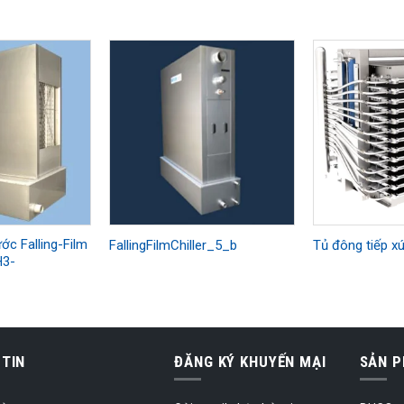
ớc Falling-Film
FallingFilmChiller_5_b
Tủ đông tiếp x
3-
TIN
ĐĂNG KÝ KHUYẾN MẠI
SẢN 