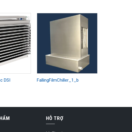
úc DSI
FallingFilmChiller_1_b
PHẨM
HỖ TRỢ