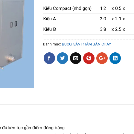
Kiểu Compact (nhỏ gọn)
1.2
x 0.5 x
Kiểu A
2.0
x 2.1 x
Kiểu B
3.8
x 2.5 x
Danh mục:
BUCO
,
SẢN PHẨM BÁN CHẠY
ước đá liên tục gần điểm đóng băng