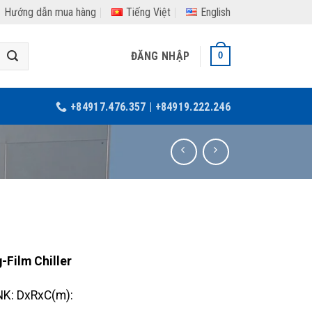
Hướng dẫn mua hàng
Tiếng Việt
English
ĐĂNG NHẬP
0
+84917.476.357 | +84919.222.246
-Film Chiller
K: DxRxC(m):