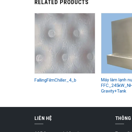
RELATED PRODUCTS
Máy làm lạnh nư
FallingFilmChiller_4_b
FFC_245kW_NH
Gravity+Tank
LIÊN HỆ
THÔNG 