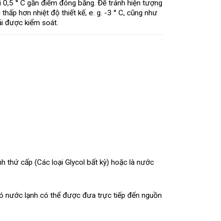
 0,5 ° C gần điểm đóng băng. Để tránh hiện tượng
hấp hơn nhiệt độ thiết kế, e. g. -3 ° C, cũng như
ải được kiểm soát.
h thứ cấp (Các loại Glycol bất kỳ) hoặc là nước
đó nước lạnh có thể được đưa trực tiếp đến nguồn