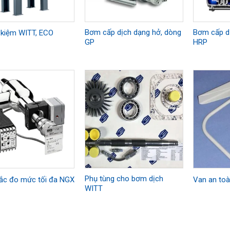
Bơm cấp dịch dạng hở, dòng
Bơm cấp dị
t kiệm WITT, ECO
GP
HRP
Phụ tùng cho bơm dịch
ắc đo mức tối đa NGX
Van an to
WITT