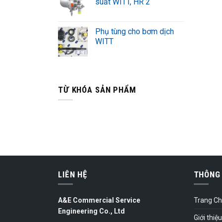
suất WITT, HR 2
Phụ tùng cho bơm dịch
WITT
TỪ KHÓA SẢN PHẨM
LIÊN HỆ
THÔNG 
A&E Commercial Service
Trang C
Engineering Co., Ltd
Giới thiệu