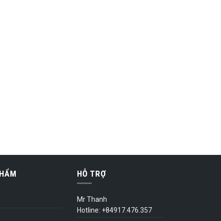
PHẨM
HỖ TRỢ
Mr Thanh
Hotline: +84917.476.357