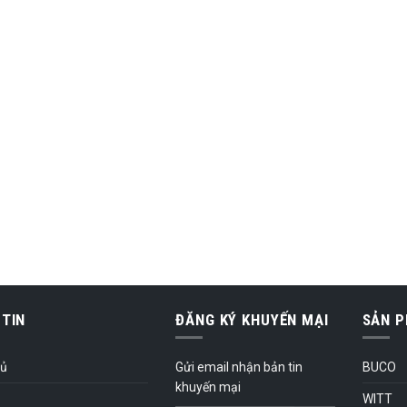
TIN
ĐĂNG KÝ KHUYẾN MẠI
SẢN 
hủ
Gửi email nhận bản tin
BUCO
khuyến mại
WITT