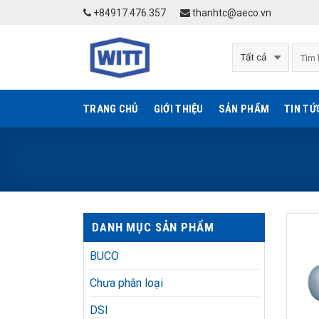
Skip
+84917.476.357
thanhtc@aeco.vn
to
content
TRANG CHỦ
GIỚI THIỆU
SẢN PHẨM
TIN TỨ
DANH MỤC SẢN PHẨM
BUCO
Chưa phân loại
DSI